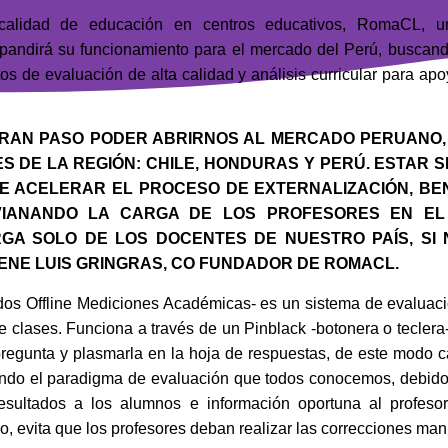
calidad de educación en centros educativos, RomaCL, u
xpandirá su funcionamiento para el mercado del Perú, buscand
s de evaluación de alta calidad y análisis curricular para apo
GRAN PASO PODER ABRIRNOS AL MERCADO PERUANO,
S DE LA REGIÓN: CHILE, HONDURAS Y PERÚ. ESTAR
E ACELERAR EL PROCESO DE EXTERNALIZACIÓN, BEN
VIANANDO LA CARGA DE LOS PROFESORES EN EL
GA SOLO DE LOS DOCENTES DE NUESTRO PAÍS, SI
ENE LUIS GRINGRAS, CO FUNDADOR DE ROMACL.
s Offline Mediciones Académicas- es un sistema de evaluació
de clases. Funciona a través de un Pinblack -botonera o teclera-
 pregunta y plasmarla en la hoja de respuestas, de este modo 
iando el paradigma de evaluación que todos conocemos, debido q
esultados a los alumnos e información oportuna al profesor 
tro, evita que los profesores deban realizar las correcciones m