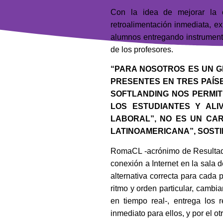
Con la idea de mejorar la 
retroalimentación inmediata, e
alumnos entregando instrumento
de los profesores.
“PARA NOSOTROS ES UN 
PRESENTES EN TRES PAÍSE
SOFTLANDING NOS PERMIT
LOS ESTUDIANTES Y ALI
LABORAL”, NO ES UN CAR
LATINOAMERICANA”, SOSTI
RomaCL -acrónimo de Resultado
conexión a Internet en la sala 
alternativa correcta para cada
ritmo y orden particular, camb
en tiempo real-, entrega los r
inmediato para ellos, y por el o