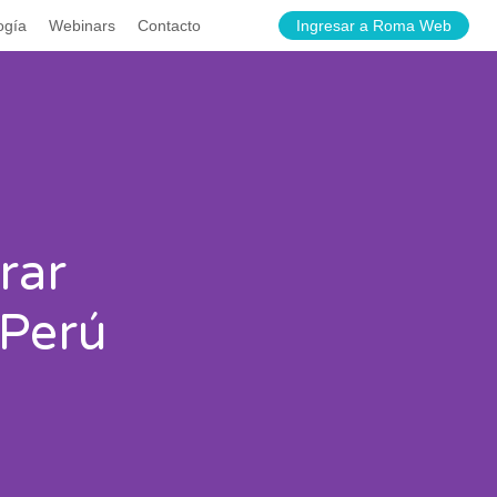
ogía
Webinars
Contacto
Ingresar a Roma Web
rar
 Perú