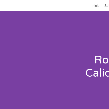
Inicio
So
Ro
Cali