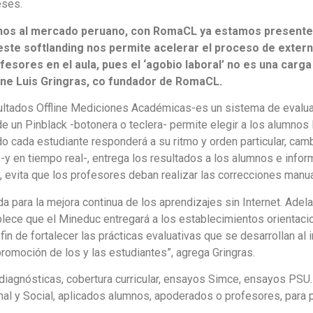
eses.
nos al mercado peruano, con RomaCL ya estamos presentes e
ste softlanding nos permite acelerar el proceso de externa
ofesores en el aula, pues el ‘agobio laboral’ no es una carg
ene Luis Gringras, co fundador de RomaCL.
ltados Offline Mediciones Académicas-es un sistema de evaluac
de un Pinblack -botonera o teclera- permite elegir a los alumnos 
do cada estudiante responderá a su ritmo y orden particular, ca
-y en tiempo real-, entrega los resultados a los alumnos e informa
o, evita que los profesores deban realizar las correcciones manu
a para la mejora continua de los aprendizajes sin Internet. Adel
lece que el Mineduc entregará a los establecimientos orientacio
fin de fortalecer las prácticas evaluativas que se desarrollan al
romoción de los y las estudiantes”, agrega Gringras.
diagnósticas, cobertura curricular, ensayos Simce, ensayos PSU
nal y Social, aplicados alumnos, apoderados o profesores, para 