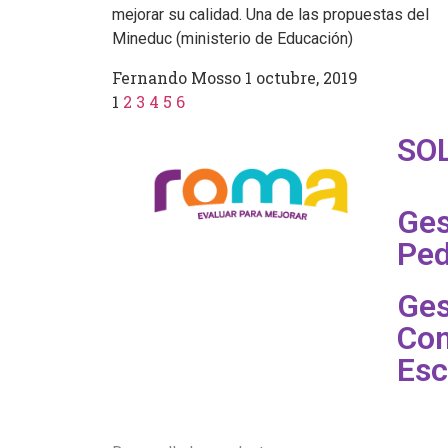
mejorar su calidad. Una de las propuestas del
Mineduc (ministerio de Educación)
Fernando Mosso
1 octubre, 2019
1
2
3
4
5
6
SO
Ges
Ped
Ges
Con
Esc