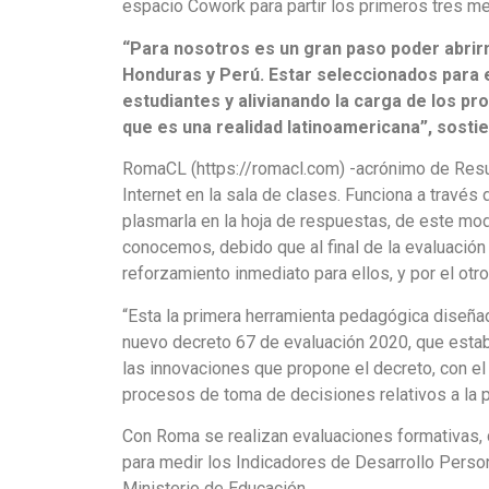
espacio Cowork para partir los primeros tres m
“Para nosotros es un gran paso poder abrir
Honduras y Perú. Estar seleccionados para e
estudiantes y alivianando la carga de los pr
que es una realidad latinoamericana”, sosti
RomaCL (https://romacl.com) -acrónimo de Resu
Internet en la sala de clases. Funciona a través 
plasmarla en la hoja de respuestas, de este mo
conocemos, debido que al final de la evaluación 
reforzamiento inmediato para ellos, y por el otr
“Esta la primera herramienta pedagógica diseñad
nuevo decreto 67 de evaluación 2020, que estab
las innovaciones que propone el decreto, con el 
procesos de toma de decisiones relativos a la p
Con Roma se realizan evaluaciones formativas, 
para medir los Indicadores de Desarrollo Perso
Ministerio de Educación