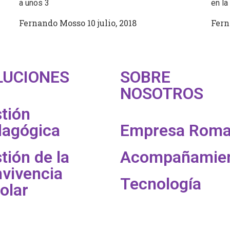
a unos 3
en la
Fernando Mosso
10 julio, 2018
Fer
LUCIONES
SOBRE
NOSOTROS
tión
agógica
Empresa Rom
tión de la
Acompañamie
vivencia
Tecnología
olar