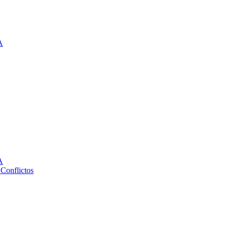
A
A
 Conflictos