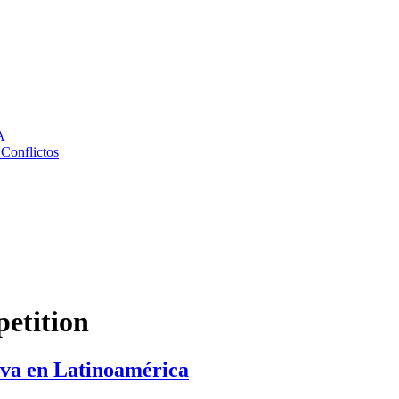
A
 Conflictos
etition
iva en Latinoamérica