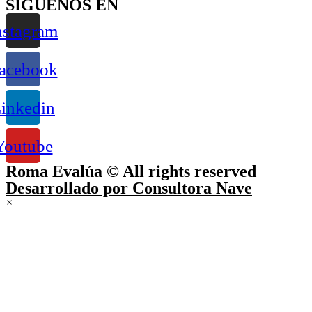
SÍGUENOS EN
nstagram
acebook
inkedin
Youtube
Roma Evalúa © All rights reserved
Desarrollado por
Consultora Nave
×